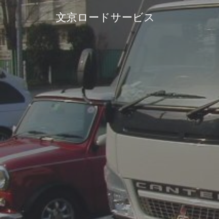
コ
文京ロードサービス
ン
テ
ン
ツ
へ
ス
キ
ッ
プ