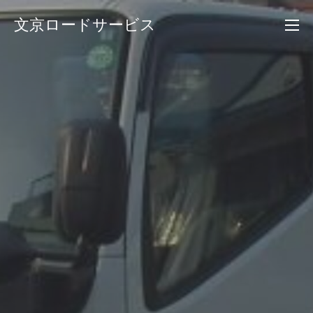
コ
文京ロードサービス
ン
テ
ン
ツ
へ
ス
キ
ッ
プ